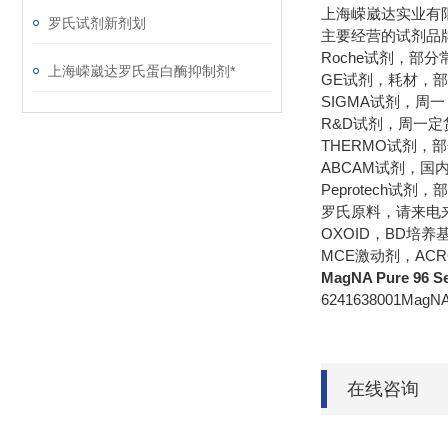
上海嵘崴达实业有
罗氏试剂新剂划
主要经营的试剂品
Roche试剂，部
上海嵘崴达罗氏蛋白酶抑制剂*
GE试剂，耗材，
SIGMA试剂，周
R&D试剂，周一定
THERMO试剂，
ABCAM试剂，
Peprotech试
罗氏原料，请来电
OXOID，BD培
MCE激动剂，AC
MagNA Pure 96 Sea
6241638001MagNA
在线咨询