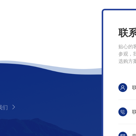
联
贴心的
参观，
选购方
我们
联