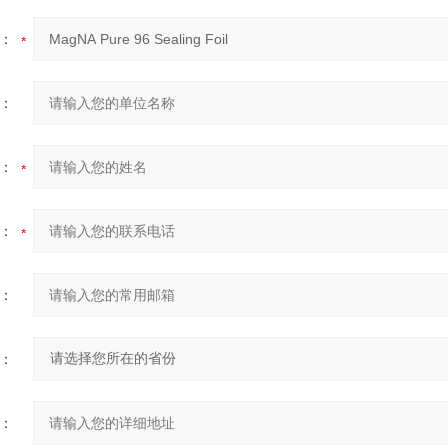
：
：
：
：
：
：
：