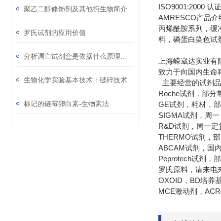
ISO9001:20
聚乙二醇修饰剂及其他衍生物简介
AMRESCO产
丙烯酰胺系列，缓冲
罗氏试剂的应用价值
料，磷蛋白染色试
分析凋亡试剂盒是依据什么原理进行工作的
上海嵘崴达实业有
致力于向国内生命
生物化学实验基本技术：破碎技术
主要经营的试剂品
Roche试剂，部
标记的链霉卵白素-生物素法
GE试剂，耗材，
SIGMA试剂，周
R&D试剂，周一定
THERMO试剂，
ABCAM试剂，
Peprotech试
罗氏原料，请来电
OXOID，BD培
MCE激动剂，AC