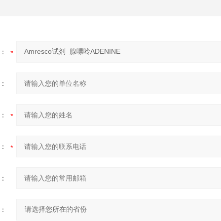
：
：
：
：
：
：