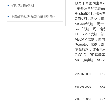
致力于向国内生命
罗氏试剂新剂划
主要经营的试剂品
Roche试剂，部
上海嵘崴达罗氏蛋白酶抑制剂*
GE试剂，耗材，
SIGMA试剂，周
R&D试剂，周一定
THERMO试剂，
ABCAM试剂，国
Peprotech试
罗氏原料，请来电
OXOID，BD培
MCE激动剂，AC
7959028001
KK2
7959036001
KK2
7960140001
KK4