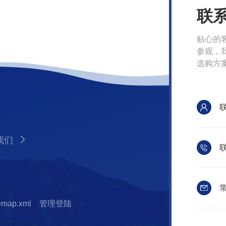
联
贴心的
参观，
选购方
我们
联
常
temap.xml
管理登陆