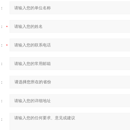
：
：
：
：
：
：
：