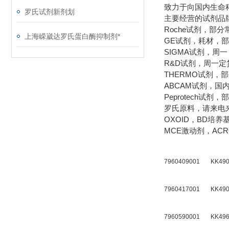
致力于向国内生命
罗氏试剂新剂划
主要经营的试剂品
Roche试剂，部
上海嵘崴达罗氏蛋白酶抑制剂*
GE试剂，耗材，
SIGMA试剂，周
R&D试剂，周一定
THERMO试剂，
ABCAM试剂，
Peprotech试
罗氏原料，请来电
OXOID，BD培
MCE激动剂，AC
7960409001
KK49
7960417001
KK49
7960590001
KK49