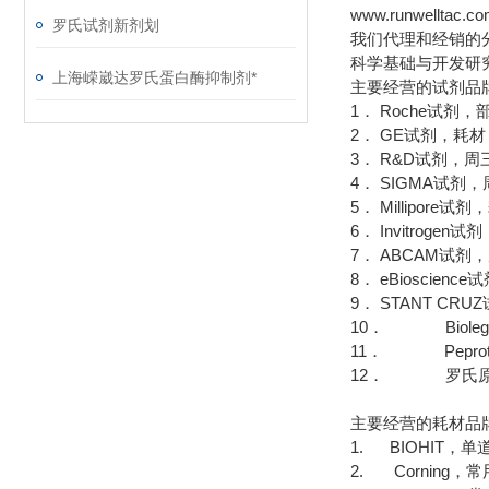
www.runwelltac.c
罗氏试剂新剂划
我们代理和经销的
科学基础与开发研
上海嵘崴达罗氏蛋白酶抑制剂*
主要经营的试剂品
1． Roche试剂
2． GE试剂，耗
3． R&D试剂，周
4． SIGMA试
5． Millipor
6． Invitrog
7． ABCAM试剂
8． eBioscie
9． STANT CR
10． Bioleg
11． Pepro
12． 罗氏原
主要经营的耗材品
1. BIOHIT，
2. Corning