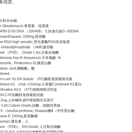
常备现货。
mid,秋水仙碱
llin-Streptomycin,青霉素，链霉素
SPIN G-50 DNA （100408） 5,快速自旋G -50DNA
enase/Dispase, 100mg,胶原酶
rase RGA high sensitiv.,荧光素酶RGA高灵敏度
yl-imidodiphosphate （AMP,腺苷酸
dase （POD）, Grade I, lyo,过氧化物酶
oteinase Asp-N Sequencin,天冬氨酸- N
 recomb., Proteomics Gr,胰蛋白酶
atase, acid,磷酸酶，酸
dimed
m-Lum. ELISA Substr. （PO,酶联免疫吸附试验
dimed H1 （Hyb.-Cloning-S,骨髓Condimed H1蛋白
oliferation Kit II （XTT,细胞增殖试剂盒
LISA,CAT的酶联免疫吸附试验
, 10ug,人的碱性成纤维细胞生长因子
I, Cell Culture Grade,抗酶，细胞培养级
e II （neutral protease, Dispase酶Ⅱ（中性蛋白酶
enase P, 100mg,胶原酶磷
n, human,胰岛素，人
dase （POD）, EIA Grade, 1,过氧化物酶