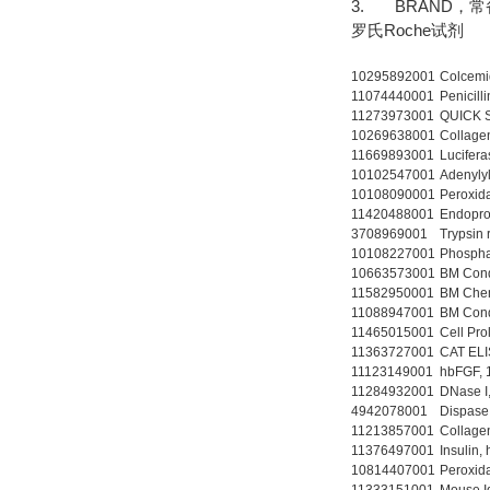
3. BRAND，
罗氏Roche试剂
10295892001
Colce
11074440001
Penici
11273973001
QUICK 
10269638001
Collag
11669893001
Lucife
10102547001
Adenyl
10108090001
Peroxi
11420488001
Endopr
3708969001
Trypsin
10108227001
Phosph
10663573001
BM Con
11582950001
BM Che
11088947001
BM Con
11465015001
Cell Pr
11363727001
CAT E
11123149001
hbFGF
11284932001
DNase 
4942078001
Dispas
11213857001
Collag
11376497001
Insuli
10814407001
Peroxi