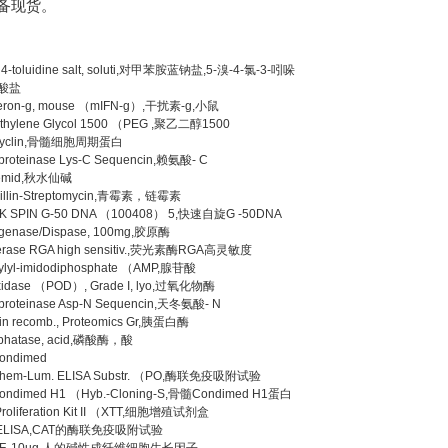
常备现货。
, 4-toluidine salt, soluti,对甲苯胺蓝钠盐,5-溴-4-氯-3-吲哚
磷酸盐
rferon-g, mouse （mIFN-g）,干扰素-g,小鼠
ethylene Glycol 1500 （PEG ,聚乙二醇1500
Cyclin,骨髓细胞周期蛋白
proteinase Lys-C Sequencin,赖氨酸- C
cemid,秋水仙碱
cillin-Streptomycin,青霉素，链霉素
K SPIN G-50 DNA （100408） 5,快速自旋G -50DNA
agenase/Dispase, 100mg,胶原酶
ferase RGA high sensitiv.,荧光素酶RGA高灵敏度
ylyl-imidodiphosphate （AMP,腺苷酸
xidase （POD）, Grade I, lyo,过氧化物酶
proteinase Asp-N Sequencin,天冬氨酸- N
sin recomb., Proteomics Gr,胰蛋白酶
phatase, acid,磷酸酶，酸
ondimed
hem-Lum. ELISA Substr. （PO,酶联免疫吸附试验
ondimed H1 （Hyb.-Cloning-S,骨髓Condimed H1蛋白
 Proliferation Kit II （XTT,细胞增殖试剂盒
 ELISA,CAT的酶联免疫吸附试验