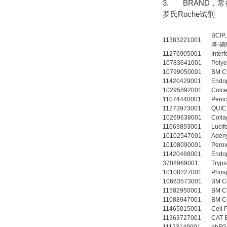
3. BRAND，
罗氏Roche试剂
BCIP
11383221001
基-
11276905001
Inte
10783641001
Poly
10799050001
BM 
11420429001
Endo
10295892001
Col
11074440001
Peni
11273973001
QUIC
10269638001
Coll
11669893001
Luci
10102547001
Aden
10108090001
Pero
11420488001
Endo
3708969001
Tryp
10108227001
Phos
10663573001
BM C
11582950001
BM C
11088947001
BM C
11465015001
Cell
11363727001
CAT