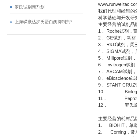
www.runwelltac.c
罗氏试剂新剂划
我们代理和经销的
科学基础与开发研
上海嵘崴达罗氏蛋白酶抑制剂*
主要经营的试剂品
1． Roche试剂
2． GE试剂，耗
3． R&D试剂，周
4． SIGMA试
5． Millipor
6． Invitrog
7． ABCAM试剂
8． eBioscie
9． STANT CR
10． Bioleg
11． Pepro
12． 罗氏原
主要经营的耗材品
1. BIOHIT，
2. Corning