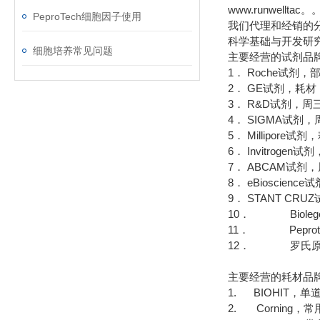
www.runwellta
PeproTech细胞因子使用
我们代理和经销的
科学基础与开发研
细胞培养常见问题
主要经营的试剂品
1． Roche试剂
2． GE试剂，耗
3． R&D试剂，周
4． SIGMA试
5． Millipor
6． Invitrog
7． ABCAM试剂
8． eBioscie
9． STANT CR
10． Bioleg
11． Pepro
12． 罗氏原
主要经营的耗材品
1. BIOHIT，
2. Corning