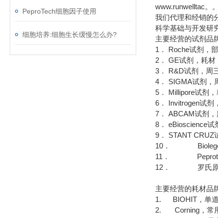
www.runwellta
PeproTech细胞因子使用
我们代理和经销的
科学基础与开发研
细胞培养:细胞生长缓慢怎么办?
主要经营的试剂品
1． Roche试剂
2． GE试剂，耗
3． R&D试剂，周
4． SIGMA试
5． Millipor
6． Invitrog
7． ABCAM试剂
8． eBioscie
9． STANT CR
10． Bioleg
11． Pepro
12． 罗氏原
主要经营的耗材品
1. BIOHIT，
2. Corning