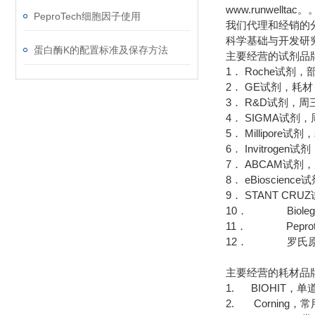
www.runwellta
PeproTech细胞因子使用
我们代理和经销的
科学基础与开发研
蛋白酶K的配置标准及保存方法
主要经营的试剂品
1． Roche试剂
2． GE试剂，耗
3． R&D试剂，周
4． SIGMA试
5． Millipor
6． Invitrog
7． ABCAM试剂
8． eBioscie
9． STANT CR
10． Bioleg
11． Pepro
12． 罗氏原
主要经营的耗材品
1. BIOHIT，
2. Corning