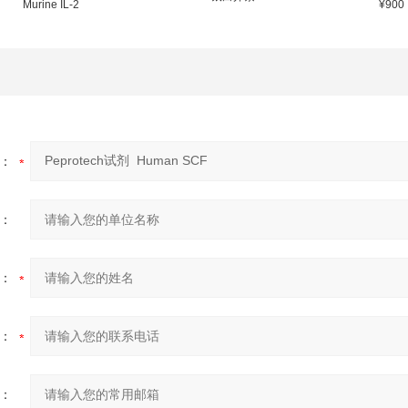
Murine IL-2
¥900
：
：
：
：
：