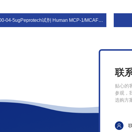
00-04-5ugPeprotech试剂 Human MCP-1/MCAF （CCL2）
联
贴心的
参观，
选购方